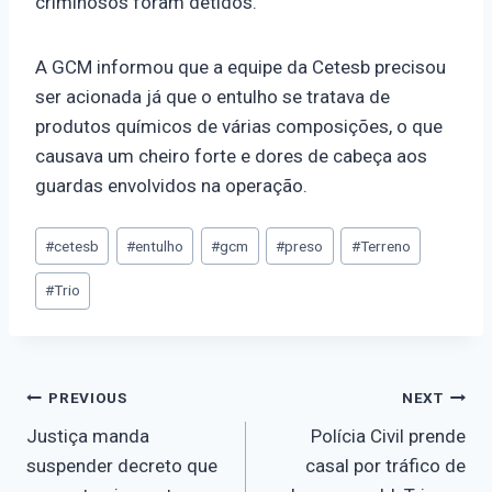
criminosos foram detidos.
A GCM informou que a equipe da Cetesb precisou
ser acionada já que o entulho se tratava de
produtos químicos de várias composições, o que
causava um cheiro forte e dores de cabeça aos
guardas envolvidos na operação.
#
cetesb
#
entulho
#
gcm
#
preso
#
Terreno
#
Trio
PREVIOUS
NEXT
Justiça manda
Polícia Civil prende
suspender decreto que
casal por tráfico de