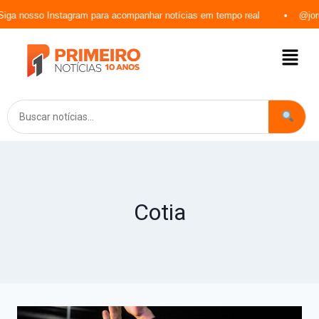
agram para acompanhar notícias em tempo real
@jornalprimeironoti
Cotia