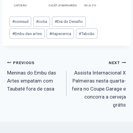
#
conisud
#
cotia
#
Dia do Desafio
#
Embu das artes
#
itapecerica
#
Taboão
PREVIOUS
NEXT
Meninas do Embu das
Assista Internacional X
Artes empatam com
Palmeiras nesta quarta-
Taubaté fora de casa
feira no Coupe Garage e
concorra a cerveja
grátis