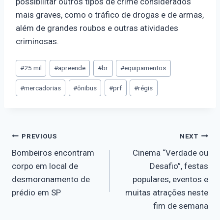
possibilitar outros tipos de crime considerados
mais graves, como o tráfico de drogas e de armas,
além de grandes roubos e outras atividades
criminosas.
#
25 mil
#
apreende
#
br
#
equipamentos
#
mercadorias
#
ônibus
#
prf
#
régis
PREVIOUS
NEXT
Bombeiros encontram
Cinema “Verdade ou
corpo em local de
Desafio”, festas
desmoronamento de
populares, eventos e
prédio em SP
muitas atrações neste
fim de semana