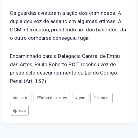
Os guardas avistaram a ação dos criminosos. A
dupla deu voz de assalto em algumas vítimas. A
GCM interceptou, prendendo um dos bandidos. Já
o outro comparsa conseguiu fugir.
Encaminhado para a Delegacia Central de Embu
das Artes, Paulo Roberto P.C.T recebeu voz de
prisão pelo descumprimento da Lei do Código
Penal (Art. 157).
#
assalto
#
Embu das artes
#
gcm
#
Homem
#
preso