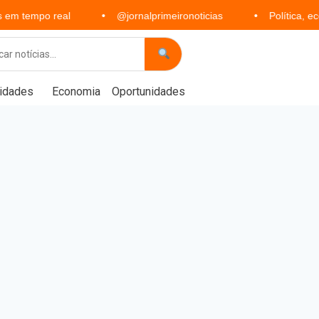
 real
@jornalprimeironoticias
Política, economia, es
idades
Economia
Oportunidades