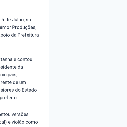
15 de Julho, no
 Sâmor Produções,
poio da Prefeitura
ntanha e contou
esidente da
icipais,
frente de um
maiores do Estado
prefeito.
entou versões
cal) e violão como