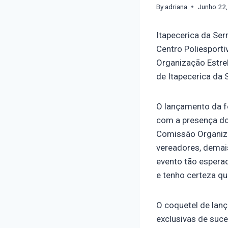
By
adriana
Junho 22
Itapecerica da Ser
Centro Poliesporti
Organização Estre
de Itapecerica da S
O lançamento da f
com a presença do 
Comissão Organizad
vereadores, demais
evento tão espera
e tenho certeza q
O coquetel de lan
exclusivas de suc