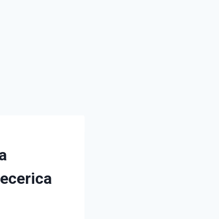
a
pecerica