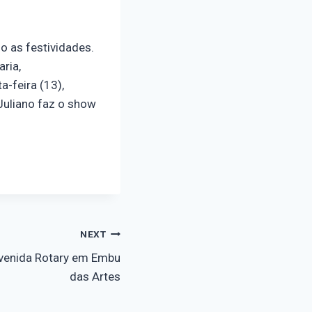
io as festividades.
ria,
-feira (13),
 Juliano faz o show
NEXT
Avenida Rotary em Embu
das Artes