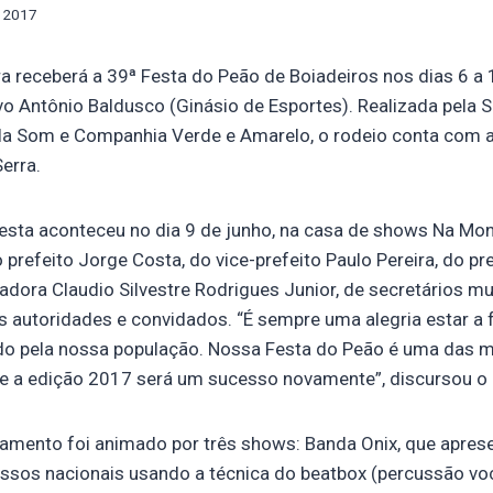
, 2017
ra receberá a 39ª Festa do Peão de Boiadeiros nos dias 6 a 
vo Antônio Baldusco (Ginásio de Esportes). Realizada pela
la Som e Companhia Verde e Amarelo, o rodeio conta com a
erra.
esta aconteceu no dia 9 de junho, na casa de shows Na Mo
prefeito Jorge Costa, do vice-prefeito Paulo Pereira, do pr
ora Claudio Silvestre Rodrigues Junior, de secretários mun
 autoridades e convidados. “É sempre uma alegria estar a 
do pela nossa população. Nossa Festa do Peão é uma das 
ue a edição 2017 será um sucesso novamente”, discursou o 
çamento foi animado por três shows: Banda Onix, que apres
essos nacionais usando a técnica do beatbox (percussão vo