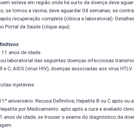
quem esteve em região onde há surto da doença deve aguar
no; se tomou a vacina, deve aguardar 04 semanas; se contra
pós recuperação completa (clínica e laboratorial). Detalhe
o Portal da Saúde (clique aqui).
initivos
 11 anos de idade.
a ou laboratorial das seguintes doenças infecciosas transmis
B e C, AIDS (vírus HIV), doenças associadas aos vírus HTLV I
citas injetáveis.
11º aniversário: Recusa Definitiva; Hepatite B ou C após ou 
 Hepatite por Medicamento: apto após a cura e avaliado clin
 11 anos de idade, se trouxer o exame do diagnóstico da doe
iagem.