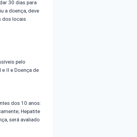
dar 30 dias para
iu a doença, deve
s dos locais
síveis pelo
 e II e Doença de
antes dos 10 anos:
icamente; Hepatite
nça, será avaliado