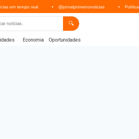
po real
@jornalprimeironoticias
Política, economia, 
🔍
idades
Economia
Oportunidades