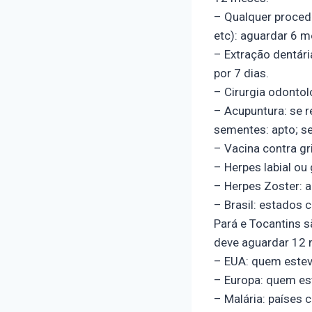
– Qualquer proced
etc): aguardar 6 m
– Extração dentári
por 7 dias.
– Cirurgia odontol
– Acupuntura: se r
sementes: apto; s
– Vacina contra gr
– Herpes labial ou
– Herpes Zoster: a
– Brasil: estados
Pará e Tocantins s
deve aguardar 12 
– EUA: quem esteve
– Europa: quem est
– Malária: países 