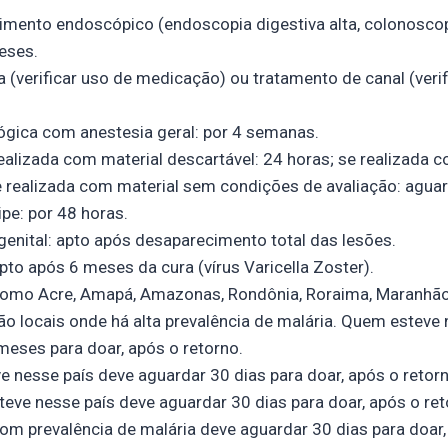
imento endoscópico (endoscopia digestiva alta, colonoscop
eses.
a (verificar uso de medicação) ou tratamento de canal (veri
ógica com anestesia geral: por 4 semanas.
ealizada com material descartável: 24 horas; se realizada c
e realizada com material sem condições de avaliação: agua
ipe: por 48 horas.
 genital: apto após desaparecimento total das lesões.
pto após 6 meses da cura (vírus Varicella Zoster).
 como Acre, Amapá, Amazonas, Rondônia, Roraima, Maranhão
ão locais onde há alta prevalência de malária. Quem esteve
meses para doar, após o retorno.
 nesse país deve aguardar 30 dias para doar, após o retorn
eve nesse país deve aguardar 30 dias para doar, após o re
com prevalência de malária deve aguardar 30 dias para doar,