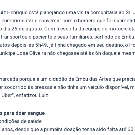
iz Henrique está planejando uma visita comunitária ao Sr. J
 cumprimentar e conversar com o homem que foi submetido
o dia 26 de agosto. Com a escolta da equipe de motociclet
transportou o paciente e seus familiares, partindo de Embu
tos depois, às 5h49, já tinha chegado em seu destino, o Ho
unícipe José Oliveira não chegasse até às 6h daquele mesmo
 marcada porque é um cidadão de Embu das Artes que prec
r socorrido às pressas e não tinha um veículo disponível,
Uber”, enfatizou Luiz
s para doar sangue
ondições de saúde.
9 anos, desde que a primeira doação tenha sido feita até 6