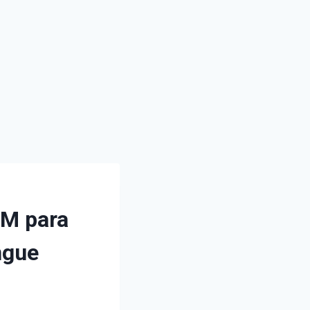
CM para
ngue