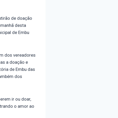
utirão de doação
a manhã desta
nicipal de Embu
lém dos vereadores
tas a doação e
tória de Embu das
 também dos
erem ir ou doar,
trando o amor ao