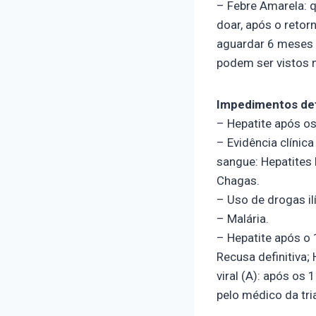
– Febre Amarela: 
doar, após o retor
aguardar 6 meses a
podem ser vistos n
Impedimentos def
– Hepatite após os
– Evidência clínic
sangue: Hepatites 
Chagas.
– Uso de drogas ilí
– Malária.
– Hepatite após o 
Recusa definitiva;
viral (A): após os
pelo médico da tr