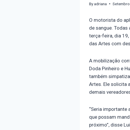
By
adriana
Setembro
O motorista do apl
de sangue. Todas 
terça-feira, dia 1
das Artes com dest
A mobilização cont
Doda Pinheiro e H
também simpatizan
Artes. Ele solicit
demais vereadores
“Seria importante 
que possam mandar
próximo”, disse Lui