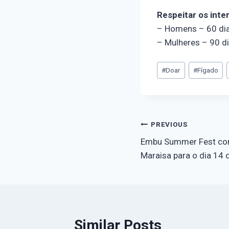
Respeitar os inte
– Homens – 60 di
– Mulheres – 90 d
#
Doar
#
Fígado
PREVIOUS
Embu Summer Fest con
Maraisa para o dia 14
Similar Posts