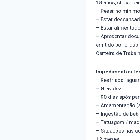
18 anos, clique pa
– Pesar no mínimo
– Estar descansad
– Estar alimentad
– Apresentar docum
emitido por órgão o
Carteira de Trabalh
Impedimentos te
– Resfriado: agua
– Gravidez
– 90 dias após par
– Amamentação (s
– Ingestão de beb
– Tatuagem / maqu
– Situações nas qu
12 meses.