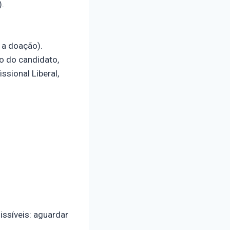
).
 a doação).
o do candidato,
ssional Liberal,
issíveis: aguardar