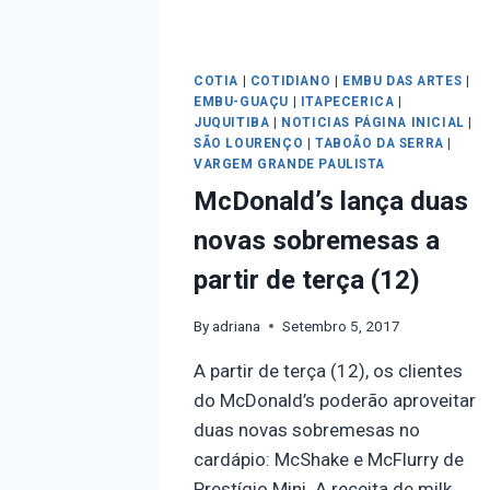
COTIA
|
COTIDIANO
|
EMBU DAS ARTES
|
EMBU-GUAÇU
|
ITAPECERICA
|
JUQUITIBA
|
NOTICIAS PÁGINA INICIAL
|
SÃO LOURENÇO
|
TABOÃO DA SERRA
|
VARGEM GRANDE PAULISTA
McDonald’s lança duas
novas sobremesas a
partir de terça (12)
By
adriana
Setembro 5, 2017
A partir de terça (12), os clientes
do McDonald’s poderão aproveitar
duas novas sobremesas no
cardápio: McShake e McFlurry de
Prestígio Mini. A receita de milk