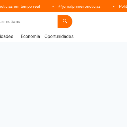
empo real
@jornalprimeironoticias
Política, economi
🔍
idades
Economia
Oportunidades