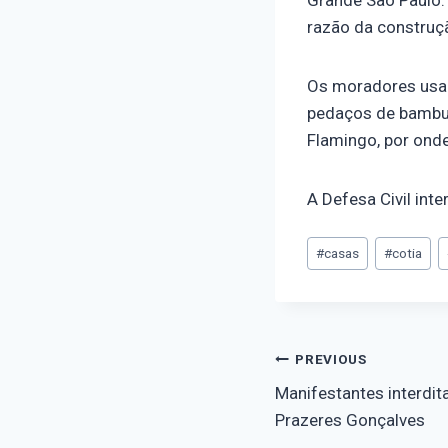
razão da construç
Os moradores usara
pedaços de bambu e
Flamingo, por ond
A Defesa Civil int
#
casas
#
cotia
PREVIOUS
Manifestantes interdi
Prazeres Gonçalves