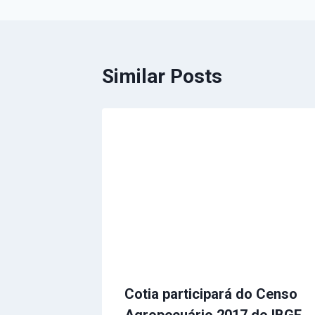
Similar Posts
Cotia participará do Censo
Agropecuário 2017 do IBGE