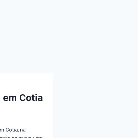
 em Cotia
m Cotia, na
ameaça se moveu em