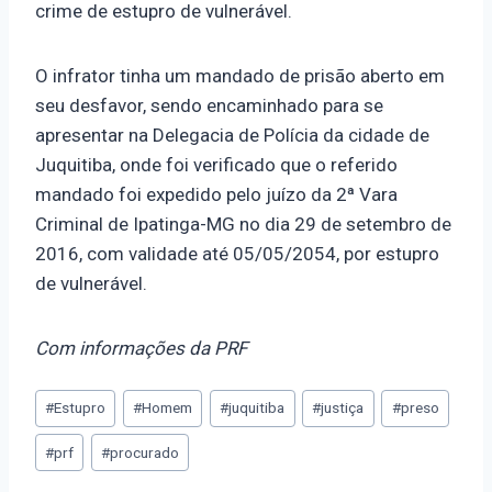
crime de estupro de vulnerável.
O infrator tinha um mandado de prisão aberto em
seu desfavor, sendo encaminhado para se
apresentar na Delegacia de Polícia da cidade de
Juquitiba, onde foi verificado que o referido
mandado foi expedido pelo juízo da 2ª Vara
Criminal de Ipatinga-MG no dia 29 de setembro de
2016, com validade até 05/05/2054, por estupro
de vulnerável.
Com informações da PRF
#
Estupro
#
Homem
#
juquitiba
#
justiça
#
preso
#
prf
#
procurado