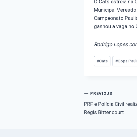
O Cats estreia na C
Municipal Vereado
Campeonato Paulist
ganhou a vaga no 
Rodrigo Lopes com
#
Cats
#
Copa Paul
PREVIOUS
PRF e Polícia Civil rea
Régis Bittencourt