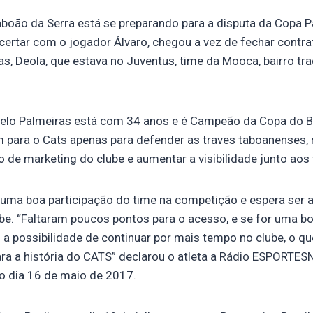
aboão da Serra está se preparando para a disputa da Copa 
certar com o jogador Álvaro, chegou a vez de fechar contra
as, Deola, que estava no Juventus, time da Mooca, bairro trad
 pelo Palmeiras está com 34 anos e é Campeão da Copa do B
 para o Cats apenas para defender as traves taboanenses
to de marketing do clube e aumentar a visibilidade junto aos
 uma boa participação do time na competição e espera ser 
be. “Faltaram poucos pontos para o acesso, e se for uma b
o a possibilidade de continuar por mais tempo no clube, o q
ara a história do CATS” declarou o atleta a Rádio ESPORTE
 dia 16 de maio de 2017.