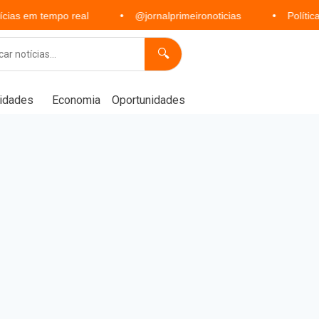
mpo real
@jornalprimeironoticias
Política, economia,
🔍
idades
Economia
Oportunidades