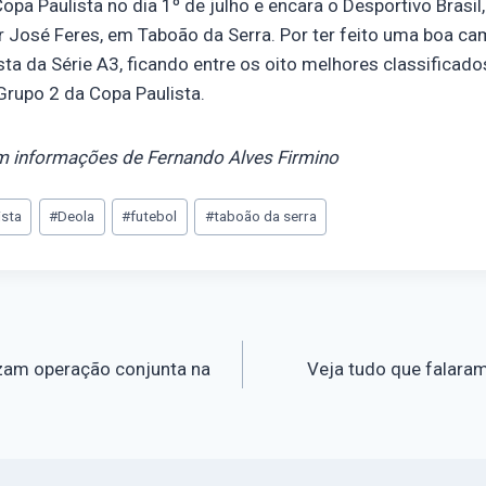
opa Paulista no dia 1º de julho e encara o Desportivo Brasil
r José Feres, em Taboão da Serra. Por ter feito uma boa c
a da Série A3, ficando entre os oito melhores classificados,
Grupo 2 da Copa Paulista.
 informações de Fernando Alves Firmino
ista
#
Deola
#
futebol
#
taboão da serra
lizam operação conjunta na
Veja tudo que falara