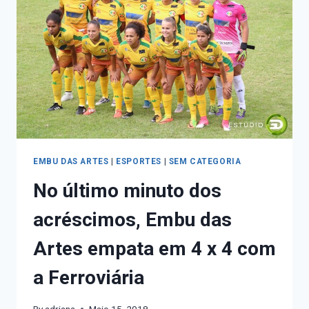
EMBU DAS ARTES
|
ESPORTES
|
SEM CATEGORIA
No último minuto dos
acréscimos, Embu das
Artes empata em 4 x 4 com
a Ferroviária
By
adriana
Maio 15, 2018