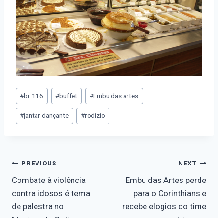
#
br 116
#
buffet
#
Embu das artes
#
jantar dançante
#
rodízio
PREVIOUS
NEXT
Combate à violência
Embu das Artes perde
contra idosos é tema
para o Corinthians e
de palestra no
recebe elogios do time