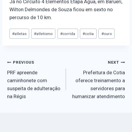
Já no Circuito 4 Elementos Etapa Água, em Barueri,
Wilton Delmondes de Souza ficou em sexto no
percurso de 10 km.
#
atletas
#
atletismo
#
corrida
#
cotia
#
ouro
PREVIOUS
NEXT
PRF apreende
Prefeitura de Cotia
caminhonete com
oferece treinamento a
suspeita de adulteração
servidores para
na Régis
humanizar atendimento