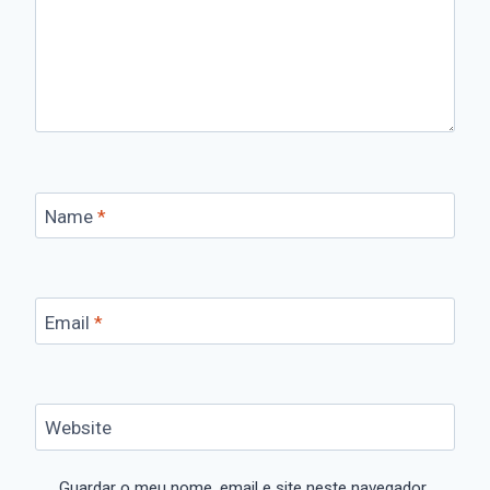
Name
*
Email
*
Website
Guardar o meu nome, email e site neste navegador