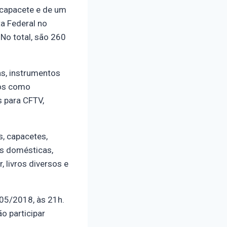
m capacete e de um
a Federal no
No total, são 260
as, instrumentos
sos como
s para CFTV,
, capacetes,
es domésticas,
, livros diversos e
05/2018, às 21h.
o participar