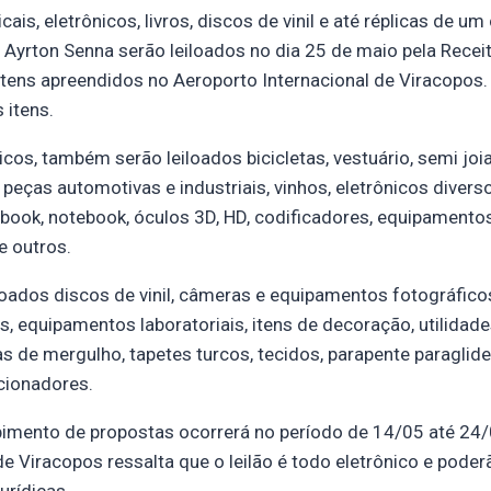
ais, eletrônicos, livros, discos de vinil e até réplicas de u
Ayrton Senna serão leiloados no dia 25 de maio pela Receit
itens apreendidos no Aeroporto Internacional de Viracopos. 
 itens.
icos, também serão leiloados bicicletas, vestuário, semi joi
, peças automotivas e industriais, vinhos, eletrônicos diver
book, notebook, óculos 3D, HD, codificadores, equipamento
e outros.
oados discos de vinil, câmeras e equipamentos fotográficos
, equipamentos laboratoriais, itens de decoração, utilidad
s de mergulho, tapetes turcos, tecidos, parapente paraglider
cionadores.
bimento de propostas ocorrerá no período de 14/05 até 24/
de Viracopos ressalta que o leilão é todo eletrônico e poderã