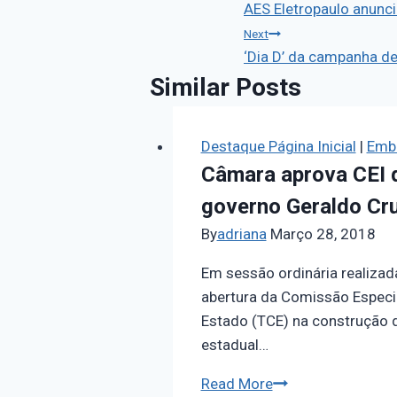
AES Eletropaulo anunci
Next
‘Dia D’ da campanha de
Similar Posts
Destaque Página Inicial
|
Embu
Câmara aprova CEI q
governo Geraldo Cr
By
adriana
Março 28, 2018
Em sessão ordinária realizad
abertura da Comissão Especial
Estado (TCE) na construção 
estadual…
Read More