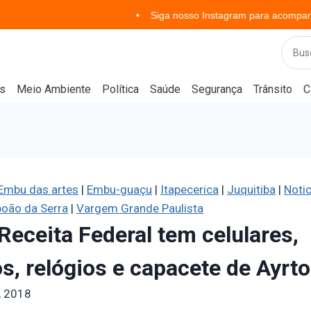
Siga nosso Instagram para acompanhar notícias 
s
Meio Ambiente
Política
Saúde
Segurança
Trânsito
C
Embu das artes
|
Embu-guaçu
|
Itapecerica
|
Juquitiba
|
Notic
oão da Serra
|
Vargem Grande Paulista
 Receita Federal tem celulares,
os, relógios e capacete de Ayrt
, 2018