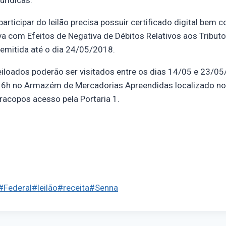
urídicas.
articipar do leilão precisa possuir certificado digital bem 
va com Efeitos de Negativa de Débitos Relativos aos Tributo
e emitida até o dia 24/05/2018.
eiloados poderão ser visitados entre os dias 14/05 e 23/05
16h no Armazém de Mercadorias Apreendidas localizado no
iracopos acesso pela Portaria 1.
#
Federal
#
leilão
#
receita
#
Senna