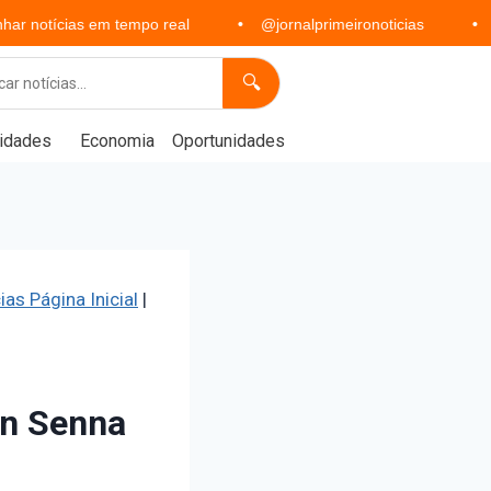
em tempo real
@jornalprimeironoticias
Política, eco
🔍
idades
Economia
Oportunidades
ias Página Inicial
|
on Senna