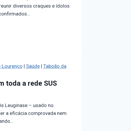
eunir diversos craques e ídolos
s confirmados…
 Lourenço
|
Saúde
|
Taboão da
em toda a rede SUS
nês Leuginase – usado no
 ter a eficácia comprovada nem
olando…