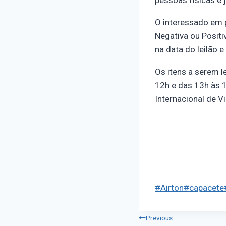
pessoas físicas e j
O interessado em p
Negativa ou Positi
na data do leilão 
Os itens a serem l
12h e das 13h às 
Internacional de V
#
Airton
#
capacete
Previous