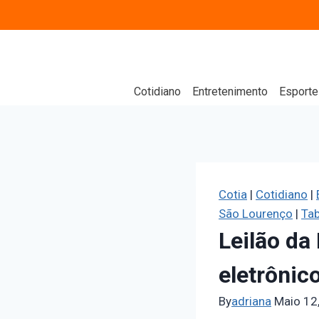
Cotidiano
Entretenimento
Esporte
Cotia
|
Cotidiano
|
São Lourenço
|
Tab
Leilão da
eletrônic
By
adriana
Maio 12