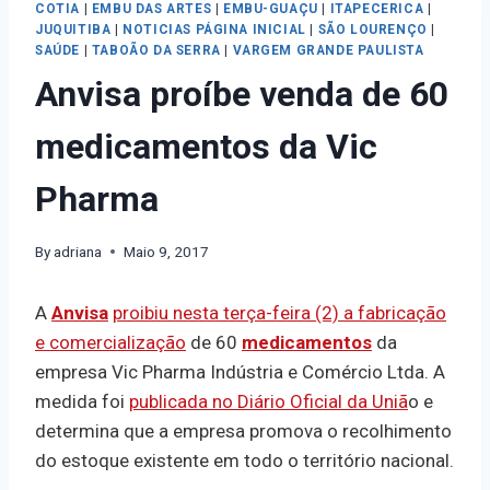
COTIA
|
EMBU DAS ARTES
|
EMBU-GUAÇU
|
ITAPECERICA
|
JUQUITIBA
|
NOTICIAS PÁGINA INICIAL
|
SÃO LOURENÇO
|
SAÚDE
|
TABOÃO DA SERRA
|
VARGEM GRANDE PAULISTA
Anvisa proíbe venda de 60
medicamentos da Vic
Pharma
By
adriana
Maio 9, 2017
A
Anvisa
proibiu nesta terça-feira (2) a fabricação
e comercialização
de 60
medicamentos
da
empresa Vic Pharma Indústria e Comércio Ltda. A
medida foi
publicada no Diário Oficial da Uniã
o e
determina que a empresa promova o recolhimento
do estoque existente em todo o território nacional.