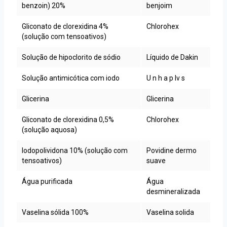
benzoin) 20%
benjoim
Gliconato de clorexidina 4%
Chlorohex
(solução com tensoativos)
Solução de hipoclorito de sódio
Líquido de Dakin
Solução antimicótica com iodo
U n h a p lv s
Glicerina
Glicerina
Gliconato de clorexidina 0,5%
Chlorohex
(solução aquosa)
Iodopolividona 10% (solução com
Povidine dermo
tensoativos)
suave
Água purificada
Água
desmineralizada
Vaselina sólida 100%
Vaselina solida