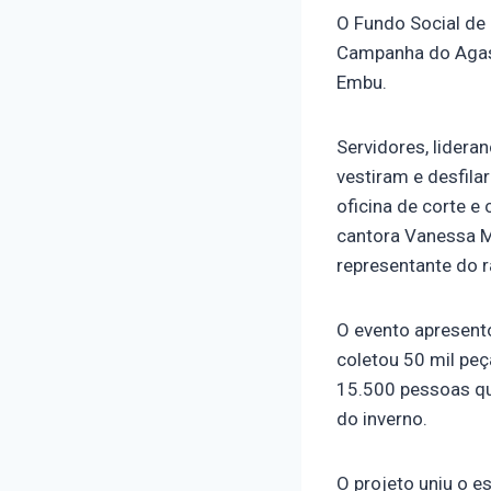
O Fundo Social de 
Campanha do Agasa
Embu.
Servidores, lidera
vestiram e desfil
oficina de corte e
cantora Vanessa Ma
representante do ra
O evento apresent
coletou 50 mil peç
15.500 pessoas que
do inverno.
O projeto uniu o e