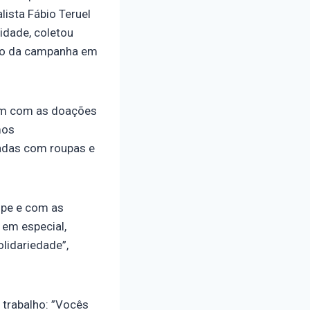
lista Fábio Teruel
idade, coletou
ão da campanha em
ram com as doações
mos
ladas com roupas e
ipe e com as
 em especial,
lidariedade”,
 trabalho: ”Vocês