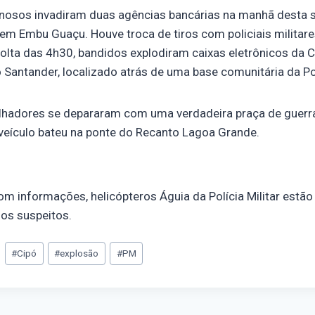
osos invadiram duas agências bancárias na manhã desta sex
 em Embu Guaçu. Houve troca de tiros com policiais militar
volta das 4h30, bandidos explodiram caixas eletrônicos da
 Santander, localizado atrás de uma base comunitária da Polí
lhadores se depararam com uma verdadeira praça de guerra
veículo bateu na ponte do Recanto Lagoa Grande.
m informações, helicópteros Águia da Polícia Militar estã
os suspeitos.
#
Cipó
#
explosão
#
PM