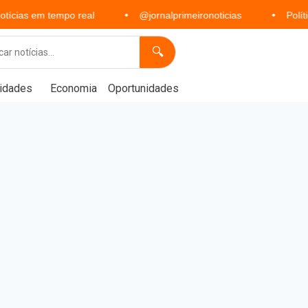
 tempo real
@jornalprimeironoticias
Política, econom
🔍
idades
Economia
Oportunidades