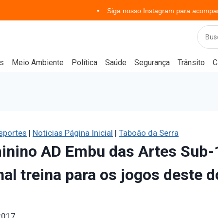
Siga nosso Instagram para acompanhar notícias
s
Meio Ambiente
Política
Saúde
Segurança
Trânsito
C
sportes
|
Noticias Página Inicial
|
Taboão da Serra
inino AD Embu das Artes Sub-
nal treina para os jogos deste 
 2017