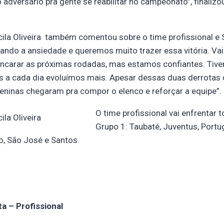
dversário pra gente se reabilitar no campeonato”, finalizou
cila Oliveira também comentou sobre o time profissional e
olando a ansiedade e queremos muito trazer essa vitória. Vai
 encarar as próximas rodadas, mas estamos confiantes. Tiv
s a cada dia evoluímos mais. Apesar dessas duas derrotas
eninas chegaram pra compor o elenco e reforçar a equipe”.
O time profissional vai enfrentar 
ila Oliveira
Grupo 1: Taubaté, Juventus, Portu
o, São José e Santos.
a – Profissional