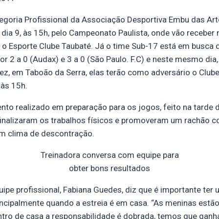
egoria Profissional da Associação Desportiva Embu das Art
dia 9, às 15h, pelo Campeonato Paulista, onde vão receber 
, o Esporte Clube Taubaté. Já o time Sub-17 está em busca
or 2 a 0 (Audax) e 3 a 0 (São Paulo. F.C) e neste mesmo dia,
ez, em Taboão da Serra, elas terão como adversário o Clube
 às 15h.
nto realizado em preparação para os jogos, feito na tarde d
finalizaram os trabalhos físicos e promoveram um rachão co
em clima de descontração.
Treinadora conversa com equipe para
obter bons resultados
uipe profissional, Fabiana Guedes, diz que é importante t
ncipalmente quando a estreia é em casa. “As meninas estão
ntro de casa a responsabilidade é dobrada, temos que ganha