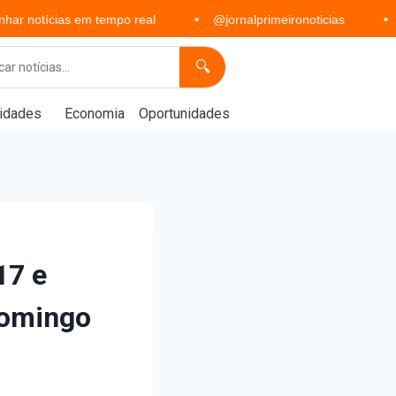
 em tempo real
@jornalprimeironoticias
Política, ec
🔍
idades
Economia
Oportunidades
17 e
domingo