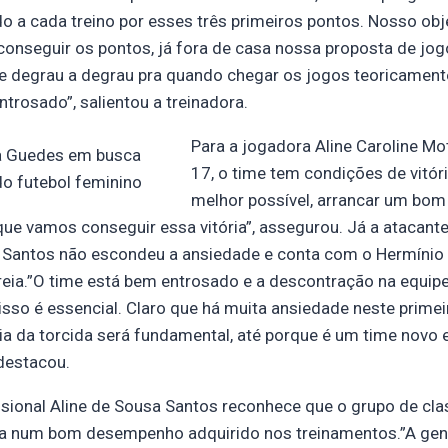
 a cada treino por esses três primeiros pontos. Nosso obje
onseguir os pontos, já fora de casa nossa proposta de jogo 
e degrau a degrau pra quando chegar os jogos teoricamente 
ntrosado”, salientou a treinadora.
Para a jogadora Aline Caroline Mot
a Guedes em busca
17, o time tem condições de vitór
do futebol feminino
melhor possível, arrancar um bom 
que vamos conseguir essa vitória”, assegurou. Já a atacante
 Santos não escondeu a ansiedade e conta com o Hermínio 
reia.”O time está bem entrosado e a descontração na equip
isso é essencial. Claro que há muita ansiedade neste prime
ia da torcida será fundamental, até porque é um time novo
destacou.
ssional Aline de Sousa Santos reconhece que o grupo de cla
dita num bom desempenho adquirido nos treinamentos.”A gen