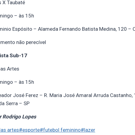
s X Taubaté
omingo – às 15h
rminio Espósito – Alameda Fernando Batista Medina, 120 – 
limento não perecível
ista Sub-17
as Artes
omingo – às 15h
reador José Ferez – R. Maria José Amaral Arruda Castanho,
da Serra – SP
r Rodrigo Lopes
as artes
#
esporte
#
futebol feminino
#
lazer