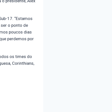
 o presidente, Alex
 Sub-17. “Estamos
 ser o ponto de
emos poucos dias
 que perdemos por
todos os times do
guesa, Corinthians,