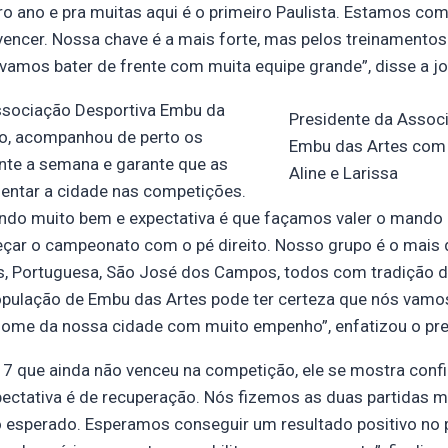
ro ano e pra muitas aqui é o primeiro Paulista. Estamos co
encer. Nossa chave é a mais forte, mas pelos treinamentos
vamos bater de frente com muita equipe grande”, disse a j
ssociação Desportiva Embu da
Presidente da Assoc
o, acompanhou de perto os
Embu das Artes com
nte a semana e garante que as
Aline e Larissa
sentar a cidade nas competições.
ando muito bem e expectativa é que façamos valer o mando
ar o campeonato com o pé direito. Nosso grupo é o mais di
os, Portuguesa, São José dos Campos, todos com tradição d
opulação de Embu das Artes pode ter certeza que nós vamo
 nome da nossa cidade com muito empenho”, enfatizou o pre
17 que ainda não venceu na competição, ele se mostra confi
pectativa é de recuperação. Nós fizemos as duas partidas m
o esperado. Esperamos conseguir um resultado positivo no 