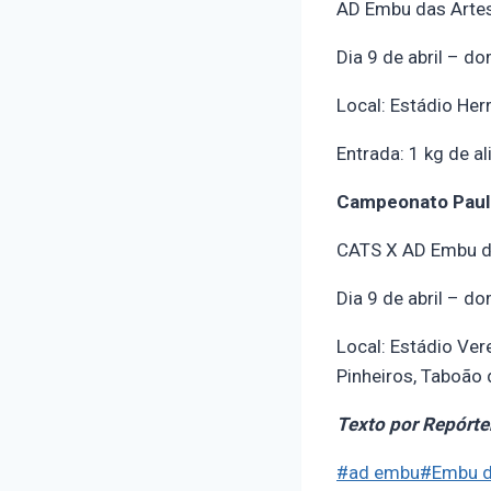
AD Embu das Arte
Dia 9 de abril – d
Local: Estádio He
Entrada: 1 kg de a
Campeonato Paul
CATS X AD Embu d
Dia 9 de abril – d
Local: Estádio Ve
Pinheiros, Taboão 
Texto por Repórte
#
ad embu
#
Embu d