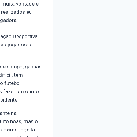
m muita vontade e
 realizados eu
ogadora.
iação Desportiva
 as jogadoras
 de campo, ganhar
fícil, tem
o futebol
s fazer um ótimo
sidente.
ante na
uito boas, mas o
próximo jogo lá