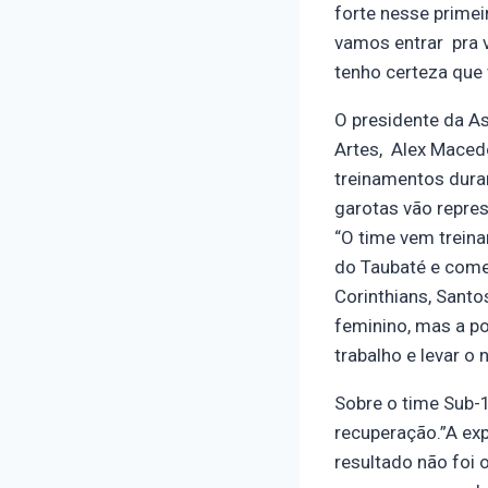
forte nesse primei
vamos entrar pra v
tenho certeza que 
O presidente da A
Artes, Alex Maced
treinamentos dura
garotas vão repre
“O time vem trein
do Taubaté e começ
Corinthians, Sant
feminino, mas a p
trabalho e levar o
Sobre o time Sub-
recuperação.”A ex
resultado não foi 