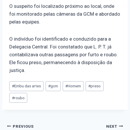
O suspeito foi localizado próximo ao local, onde
foi monitorado pelas câmeras da GCM e abordado
pelas equipes.
O indivíduo foi identificado e conduzido para a
Delegacia Central. Foi constatado que L. P. T. já
contabilizava outras passagens por furto e roubo.
Ele ficou preso, permanecendo à disposição da
justiça.
#
Embu das artes
#
gcm
#
Homem
#
preso
#
roubo
PREVIOUS
NEXT