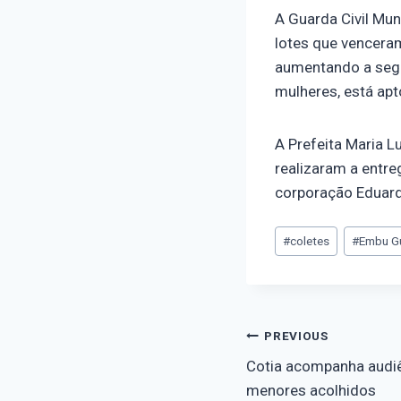
A Guarda Civil Mun
lotes que venceram
aumentando a segu
mulheres, está apt
A Prefeita Maria L
realizaram a entr
corporação Eduard
#
coletes
#
Embu G
PREVIOUS
Cotia acompanha audiê
menores acolhidos