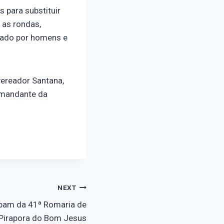
 para substituir
 as rondas,
mado por homens e
vereador Santana,
omandante da
NEXT
cipam da 41ª Romaria de
 Pirapora do Bom Jesus