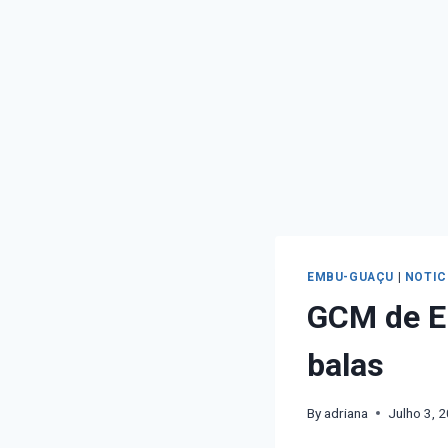
EMBU-GUAÇU
|
NOTIC
GCM de E
balas
By
adriana
Julho 3, 