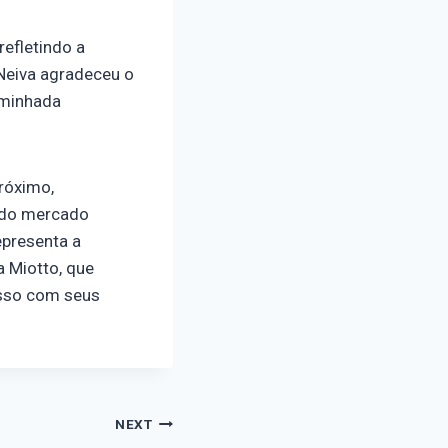
efletindo a
 Neiva agradeceu o
aminhada
róximo,
 do mercado
epresenta a
a Miotto, que
isso com seus
NEXT