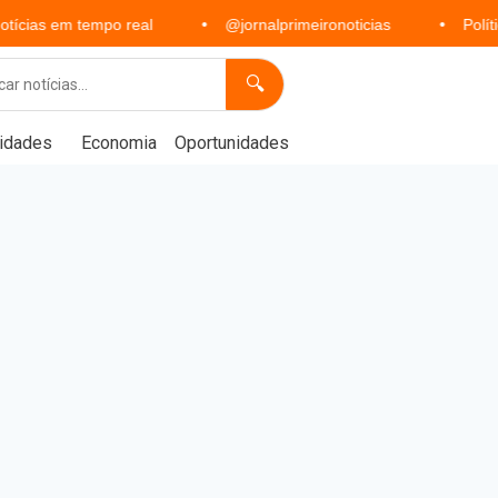
empo real
@jornalprimeironoticias
Política, economia
🔍
idades
Economia
Oportunidades