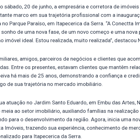
 sábado, 20 de junho, a empresária e corretora de imóveis
tante marco em sua trajetória profissional com a inaugura
a no Parque Paraíso, em Itapecerica da Serra. “A Conectta I
 O sonho de uma nova fase, de um novo começo e uma nova 
 imóvel ideal. Estou realizada, muito realizada”, destacou 
miliares, amigos, parceiros de negócios e clientes que ac
cadas. Entre os presentes, estavam clientes que mantêm rel
eiva há mais de 25 anos, demonstrando a confiança e credi
go de sua trajetória no mercado imobiliário.
ua atuação no Jardim Santo Eduardo, em Embu das Artes, N
meia ao setor imobiliário, auxiliando famílias na realizaçã
indo para o desenvolvimento da região. Agora, inicia uma n
ta Imóveis, trazendo sua experiência, conhecimento de mer
alizado para Itapecerica da Serra.