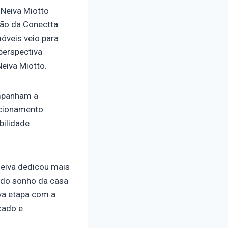
 Neiva Miotto
ção da Conectta
móveis veio para
perspectiva
Neiva Miotto.
ompanham a
acionamento
bilidade
eiva dedicou mais
o do sonho da casa
ova etapa com a
cado e