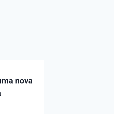
 uma nova
a