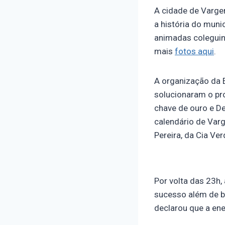
A cidade de Varge
a história do muni
animadas coleguinh
mais
fotos aqui
.
A organização da E
solucionaram o pr
chave de ouro e D
calendário de Var
Pereira, da Cia Ve
Por volta das 23h
sucesso além de b
declarou que a ene