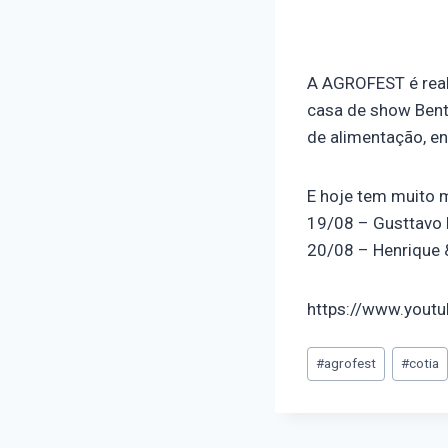
A AGROFEST é real
casa de show Bent
de alimentação, en
E hoje tem muito 
19/08 – Gusttavo
20/08 – Henrique 
https://www.you
#
agrofest
#
cotia