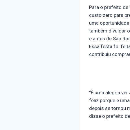
Para o prefeito d
custo zero para pr
uma oportunidade q
também divulgar o
e antes de São Roq
Essa festa foi fei
contribuiu compran
“É uma alegria ve
feliz porque é uma
depois se tornou m
disse o prefeito d