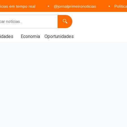
po real
@jornalprimeironoticias
Política, economia, 
🔍
idades
Economia
Oportunidades