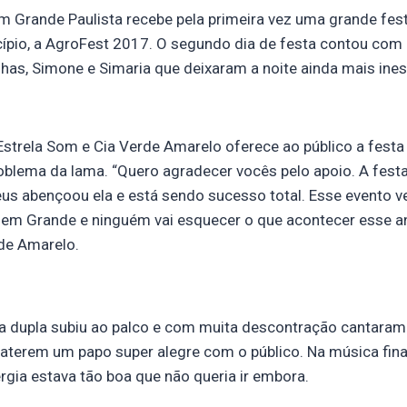
m Grande Paulista recebe pela primeira vez uma grande fes
cípio, a AgroFest 2017. O segundo dia de festa contou com
as, Simone e Simaria que deixaram a noite ainda mais ines
strela Som e Cia Verde Amarelo oferece ao público a festa
oblema da lama. “Quero agradecer vocês pelo apoio. A fe
eus abençoou ela e está sendo sucesso total. Esse evento 
gem Grande e ninguém vai esquecer o que acontecer esse ano
rde Amarelo.
, a dupla subiu ao palco e com muita descontração cantara
aterem um papo super alegre com o público. Na música fina
rgia estava tão boa que não queria ir embora.