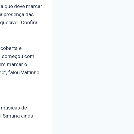
ta que deve marcar
 a presença das
quecível. Confira
 coberta e
sta começou com
vem marcar o
”, falou Valtinho
m músicas de
l Simaria ainda