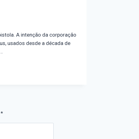
pistola. A intenção da corporação
urus, usados desde a década de
o…
m
*