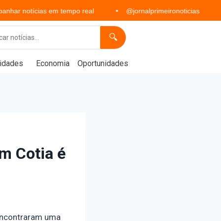
ias em tempo real
@jornalprimeironoticias
Política,
🔍
idades
Economia
Oportunidades
m Cotia é
a encontraram uma