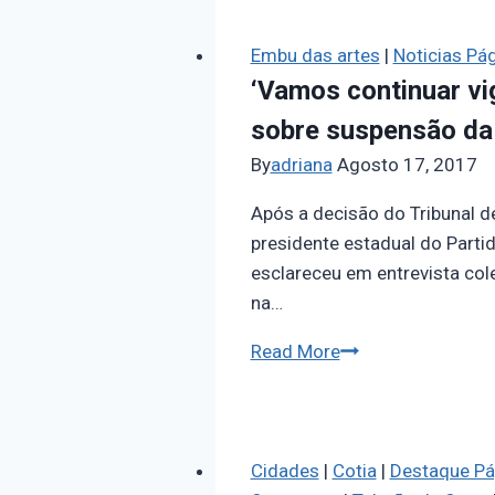
Embu das artes
|
Noticias Pág
‘Vamos continuar vi
sobre suspensão da
By
adriana
Agosto 17, 2017
Após a decisão do Tribunal d
presidente estadual do Parti
esclareceu em entrevista col
na…
Read More
Cidades
|
Cotia
|
Destaque Pág