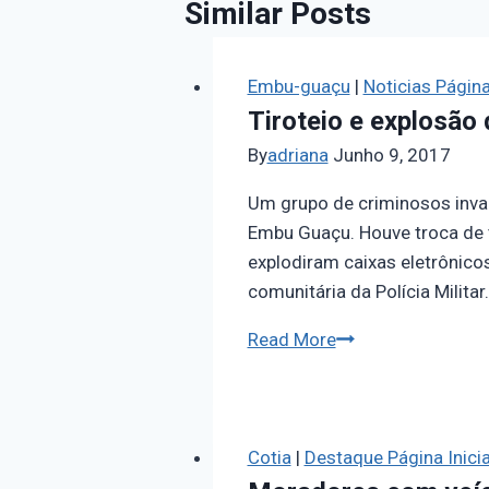
Similar Posts
Embu-guaçu
|
Noticias Página 
Tiroteio e explosão
By
adriana
Junho 9, 2017
Um grupo de criminosos invad
Embu Guaçu. Houve troca de t
explodiram caixas eletrônico
comunitária da Polícia Militar
Read More
Cotia
|
Destaque Página Inicia