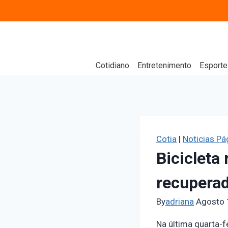
Cotidiano
Entretenimento
Esporte
Cotia
|
Noticias Pág
Biciclet
recupera
By
adriana
Agosto 
Na última quarta-fe