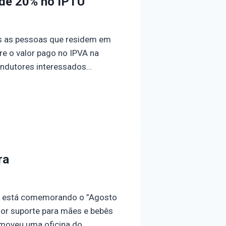
 de 20% no IPTU
as as pessoas que residem em
e o valor pago no IPVA na
condutores interessados…
ra
de está comemorando o ”Agosto
ior suporte para mães e bebês
romoveu uma oficina do…