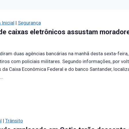
Inicial
|
Segurança
 de caixas eletrônicos assustam morado
iram duas agências bancárias na manhã desta sexta-feira, d
iros com policiais militares. Segundo informações, por vol
s da Caixa Econômica Federal e do banco Santander, locali
….
l
|
Trânsito