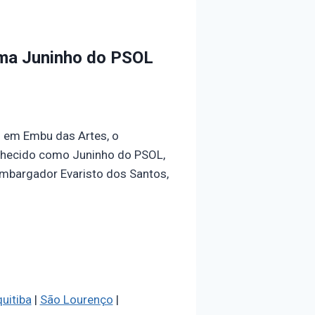
irma Juninho do PSOL
o em Embu das Artes, o
onhecido como Juninho do PSOL,
embargador Evaristo dos Santos,
uitiba
|
São Lourenço
|