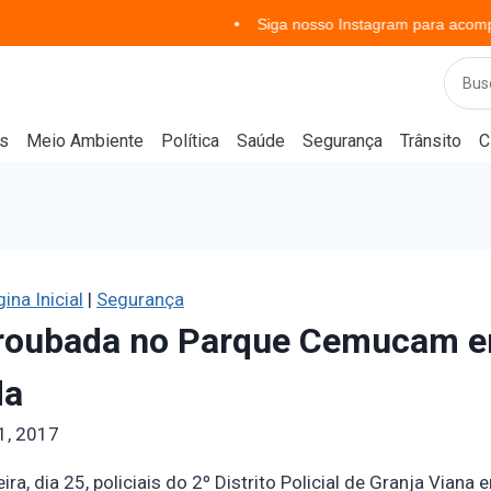
Siga nosso Instagram para acompanhar notíc
s
Meio Ambiente
Política
Saúde
Segurança
Trânsito
C
ina Inicial
|
Segurança
a roubada no Parque Cemucam e
da
1, 2017
ira, dia 25, policiais do 2º Distrito Policial de Granja Vian