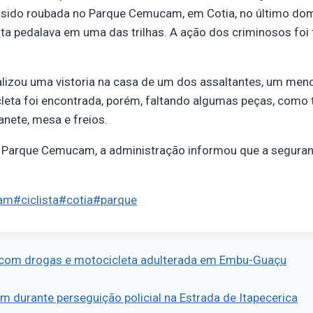
ia sido roubada no Parque Cemucam, em Cotia, no último dom
ta pedalava em uma das trilhas. A ação dos criminosos foi 
lizou uma vistoria na casa de um dos assaltantes, um meno
cleta foi encontrada, porém, faltando algumas peças, como
nete, mesa e freios.
Parque Cemucam, a administração informou que a seguran
am
#
ciclista
#
cotia
#
parque
 com drogas e motocicleta adulterada em Embu-Guaçu
 durante perseguição policial na Estrada de Itapecerica