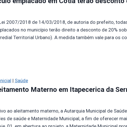
ulo emplacado em Cotia terão desconto
Lei 2007/2018 de 14/03/2018, de autoria do prefeito, tod
lacados no município terão direito a desconto de 20% sobr
edial Territorial Urbano). A medida também vale para os 
nicial
|
Saúde
itamento Materno em Itapecerica da Ser
ivo ao aleitamento materno, a Autarquia Municipal de Saú
s de saúde e Maternidade Municipal, a fim de oferecer ma
je, 01, em abertura ao projeto, a Maternidade Municipal p