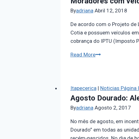
Moradores com veíc
By
adriana
Abril 12, 2018
De acordo com o Projeto de 
Cotia e possuem veículos emp
cobrança do IPTU (Imposto Pr
Read More
Itapecerica
|
Noticias Página I
Agosto Dourado: Ale
By
adriana
Agosto 2, 2017
No mês de agosto, em incent
Dourado” em todas as unidade
recém-nascidos. No dia de ho