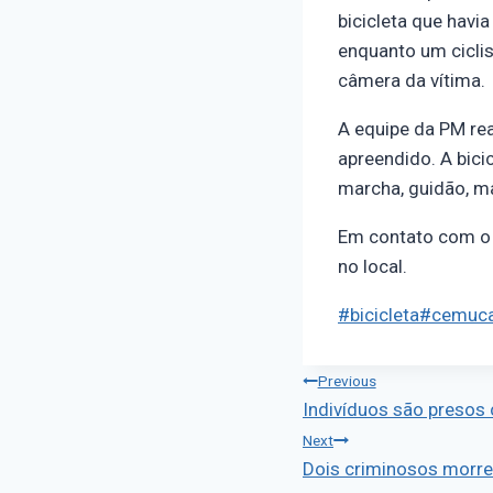
bicicleta que hav
enquanto um ciclis
câmera da vítima.
A equipe da PM rea
apreendido. A bici
marcha, guidão, ma
Em contato com o 
no local.
#
bicicleta
#
cemuc
Previous
Indivíduos são presos
Next
Dois criminosos morrem