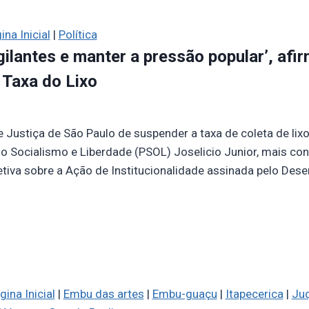
ina Inicial
|
Política
gilantes e manter a pressão popular’, af
 Taxa do Lixo
e Justiça de São Paulo de suspender a taxa de coleta de lix
do Socialismo e Liberdade (PSOL) Joselicio Junior, mais c
etiva sobre a Ação de Institucionalidade assinada pelo Des
ina Inicial
|
Embu das artes
|
Embu-guaçu
|
Itapecerica
|
Juq