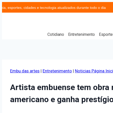
portes, cidades e tecnologia atualizados durante todo o dia
Re
Cotidiano
Entretenimento
Esporte
Embu das artes
|
Entretenimento
|
Noticias Página Inici
Artista embuense tem obra r
americano e ganha prestígio