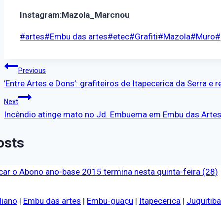
Instagram:Mazola_Marcnou
#
artes
#
Embu das artes
#
etec
#
Grafiti
#
Mazola
#
Muro
#
Previous
’Entre Artes e Dons’: grafiteiros de Itapecerica da Serra e
Next
Incêndio atinge mato no Jd. Embuema em Embu das Arte
osts
diano
|
Embu das artes
|
Embu-guaçu
|
Itapecerica
|
Juquitiba