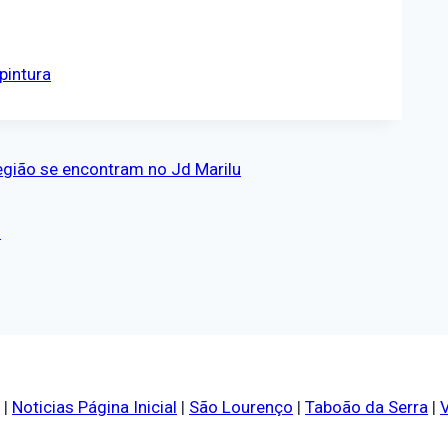
pintura
 região se encontram no Jd Marilu
s
|
Noticias Página Inicial
|
São Lourenço
|
Taboão da Serra
|