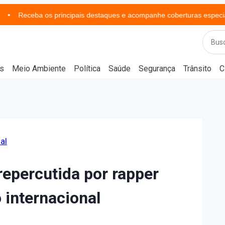
ceba os principais destaques e acompanhe coberturas especiais
s
Meio Ambiente
Política
Saúde
Segurança
Trânsito
C
al
epercutida por rapper
 internacional