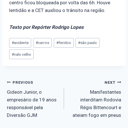
centro ficou bloqueada por volta das 6h. Houve
lentidão e a CET auxíliou o trânsito na região.
Texto por Repórter Rodrigo Lopes
#
acidente
#
carros
#
feridos
#
são paulo
#
valo velho
PREVIOUS
NEXT
Gideon Junior, o
Manifestantes
empresário de 19 anos
interditam Rodovia
responsável pela
Régis Bittencourt e
Diversão GJM
ateiam fogo em pneus