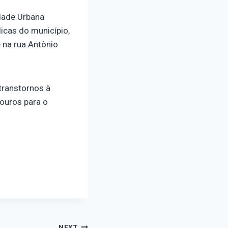
idade Urbana
licas do município,
 na rua Antônio
transtornos à
douros para o
NEXT