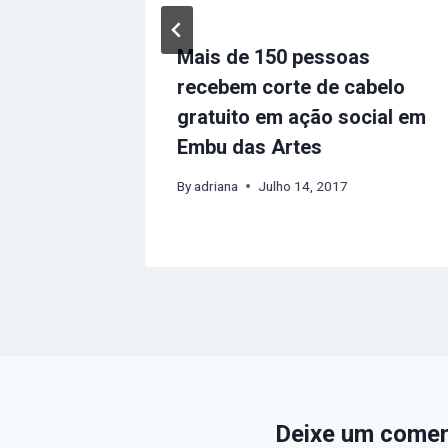
em após
Mais de 150 pessoas
xplodir
recebem corte de cabelo
ovia
gratuito em ação social em
Embu das Artes
By
adriana
Julho 14, 2017
Deixe um comen