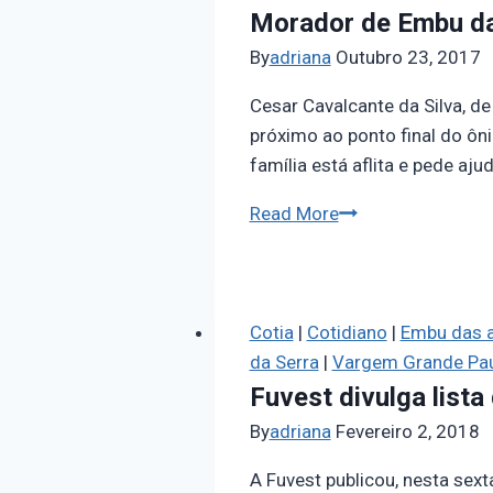
Morador de Embu das
By
adriana
Outubro 23, 2017
Cesar Cavalcante da Silva, de
próximo ao ponto final do ô
família está aflita e pede a
Read More
Cotia
|
Cotidiano
|
Embu das a
da Serra
|
Vargem Grande Pau
Fuvest divulga list
By
adriana
Fevereiro 2, 2018
A Fuvest publicou, nesta sex