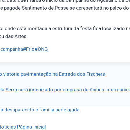
ira, data que marca o início da Campanha do Agasalho da O
e pagode Sentimento de Posse se apresentará no palco do 
 onde está montada a estrutura da festa fica localizado na
u das Artes.
#
campanha
#
Frio
#
ONG
o vistoria pavimentação na Estrada dos Fischers
a Serra será indenizado por empresa de ônibus intermunici
oticias Página Inicial