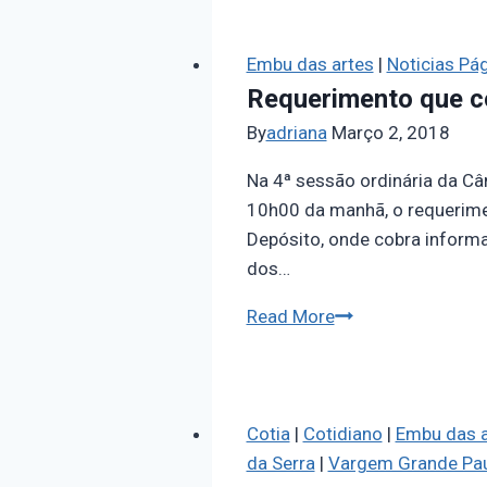
Embu das artes
|
Noticias Pág
Requerimento que co
By
adriana
Março 2, 2018
Na 4ª sessão ordinária da Câm
10h00 da manhã, o requerime
Depósito, onde cobra informa
dos…
Read More
Cotia
|
Cotidiano
|
Embu das a
da Serra
|
Vargem Grande Pau