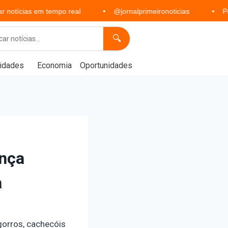
m tempo real
@jornalprimeironoticias
Política, econo
🔍
idades
Economia
Oportunidades
ança
a
 gorros, cachecóis