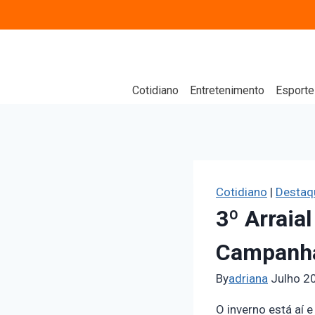
Cotidiano
Entretenimento
Esporte
Cotidiano
|
Destaqu
3º Arraia
Campanha 
By
adriana
Julho 2
O inverno está aí 