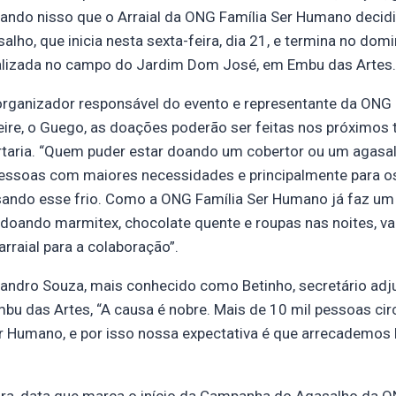
ando nisso que o Arraial da ONG Família Ser Humano decidi
ho, que inicia nesta sexta-feira, dia 21, e termina no domi
alizada no campo do Jardim Dom José, em Embu das Artes.
rganizador responsável do evento e representante da ONG 
ire, o Guego, as doações poderão ser feitas nos próximos t
taria. “Quem puder estar doando um cobertor ou um agasalh
pessoas com maiores necessidades e principalmente para 
sando esse frio. Como a ONG Família Ser Humano já faz um 
 doando marmitex, chocolate quente e roupas nas noites, v
arraial para a colaboração”.
eandro Souza, mais conhecido como Betinho, secretário adj
bu das Artes, “A causa é nobre. Mais de 10 mil pessoas circ
r Humano, e por isso nossa expectativa é que arrecademos