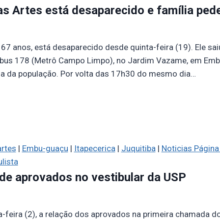
 Artes está desaparecido e família ped
 67 anos, está desaparecido desde quinta-feira (19). Ele sai
nibus 178 (Metrô Campo Limpo), no Jardim Vazame, em Embu 
juda da população. Por volta das 17h30 do mesmo dia…
rtes
|
Embu-guaçu
|
Itapecerica
|
Juquitiba
|
Noticias Página 
lista
a de aprovados no vestibular da USP
ta-feira (2), a relação dos aprovados na primeira chamada d