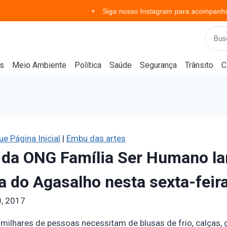
Siga nosso Instagram para acompanhar notícias e
s
Meio Ambiente
Política
Saúde
Segurança
Trânsito
C
e Página Inicial
|
Embu das artes
l da ONG Família Ser Humano l
do Agasalho nesta sexta-feir
0, 2017
e milhares de pessoas necessitam de blusas de frio, calças,