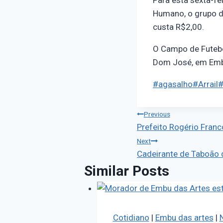
Para esta sexta-fe
Humano, o grupo d
custa R$2,00.
O Campo de Futebol
Dom José, em Emb
#
agasalho
#
Arrail
Previous
Prefeito Rogério Franc
Next
Cadeirante de Taboão d
Similar Posts
Cotidiano
|
Embu das artes
|
N