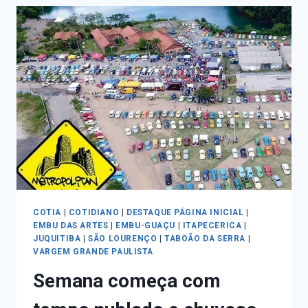
COTIA
|
COTIDIANO
|
DESTAQUE PÁGINA INICIAL
|
EMBU DAS ARTES
|
EMBU-GUAÇU
|
ITAPECERICA
|
JUQUITIBA
|
SÃO LOURENÇO
|
TABOÃO DA SERRA
|
VARGEM GRANDE PAULISTA
Semana começa com