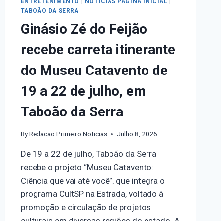
ENTRETENIMENTO
|
NOTICIAS PÁGINA INICIAL
|
TABOÃO DA SERRA
Ginásio Zé do Feijão
recebe carreta itinerante
do Museu Catavento de
19 a 22 de julho, em
Taboão da Serra
By
Redacao Primeiro Noticias
Julho 8, 2026
De 19 a 22 de julho, Taboão da Serra
recebe o projeto “Museu Catavento:
Ciência que vai até você”, que integra o
programa CultSP na Estrada, voltado à
promoção e circulação de projetos
culturais em diversas regiões do estado. A