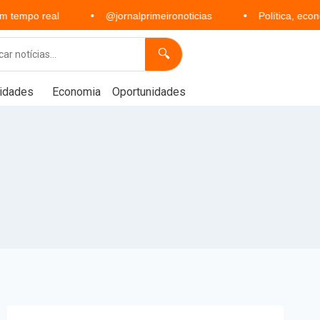
l
@jornalprimeironoticias
Política, economia, esport
🔍
idades
Economia
Oportunidades